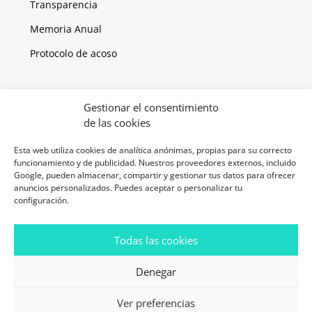
Transparencia
Memoria Anual
Protocolo de acoso
Gestionar el consentimiento
de las cookies
PROGRAMA KIT DIGITAL COFINANCIADO POR LOS FONDOS NEXT GENERATION
(EU) DEL MECANISMO DE RECUPERACIÓN Y RESILENCIA
Esta web utiliza cookies de analítica anónimas, propias para su correcto
funcionamiento y de publicidad. Nuestros proveedores externos, incluido
Google, pueden almacenar, compartir y gestionar tus datos para ofrecer
anuncios personalizados. Puedes aceptar o personalizar tu
configuración.
2026 © Fundación
Política de Cookies
Quinta · Todos los
derechos reservados
Aviso Legal
Todas las cookies
Política de privacidad
Denegar
Protocolo de acoso
Ver preferencias